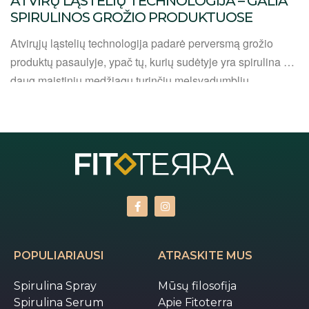
ATVIRŲ LĄSTELIŲ TECHNOLOGIJA – GALIA
SPIRULINOS GROŽIO PRODUKTUOSE
Atvirųjų ląstelių technologija padarė perversmą grožio
produktų pasaulyje, ypač tų, kurių sudėtyje yra spirulina –
daug maistinių medžiagų turinčių melsvadumblių.
Spirulinoje gausu vitaminų, mineralų, antioksidantų ir
baltymų, todėl ji yra nepakeičiamas odos priežiūros
ingredientas. Atvirų ląstelių technologijos taikymas
spirulinai padidina jos veiksmingumą, todėl ji tampa labiau
biologiškai prieinama ir absorbuojama, todėl odai suteikia
daug naudos. […]
POPULIARIAUSI
ATRASKITE MUS
Spirulina Spray
Mūsų filosofija
Spirulina Serum
Apie Fitoterra