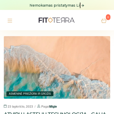
Nemokamas pristatymas
Lietuvoje
✈️
0
ASMENINĖ PRIEŽIŪRA IR GROŽIS
23 lapkričio, 2023
Pagal
Migle