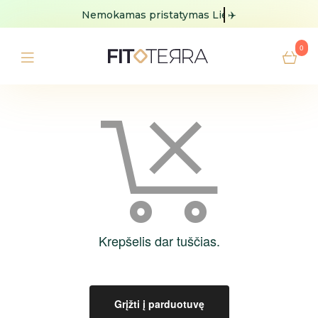
Nemokamas pristatymas
Lietuvoje
✈️
0
Krepšelis dar tuščias.
Grįžti į parduotuvę