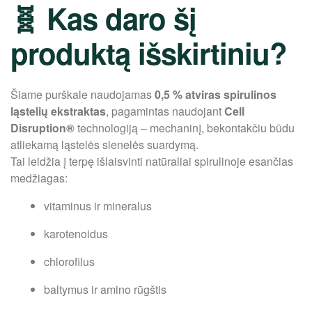
🧬 Kas daro šį
produktą išskirtiniu?
Šiame purškale naudojamas
0,5 % atviras spirulinos
ląstelių ekstraktas
, pagamintas naudojant
Cell
Disruption®
technologiją – mechaninį, bekontakčiu būdu
atliekamą ląstelės sienelės suardymą.
Tai leidžia į terpę išlaisvinti natūraliai spirulinoje esančias
medžiagas:
vitaminus ir mineralus
karotenoidus
chlorofilus
baltymus ir amino rūgštis