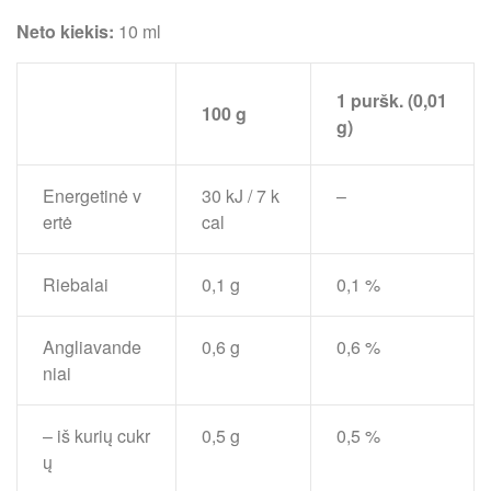
Neto kiekis:
10 ml
1 puršk. (0,01
100 g
g)
Energetinė v
30 kJ / 7 k
–
ertė
cal
Riebalai
0,1 g
0,1 %
Angliavande
0,6 g
0,6 %
niai
– iš kurių cukr
0,5 g
0,5 %
ų