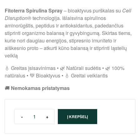
Fitoterra Spirulina Spray
– bioaktyvus purškalas su
Cell
Disruption®
technologija. Išlaisvina spirulinos
aminorūgštis, peptidus ir antioksidantus, padedančius
stiprinti organizmo balansą ir gyvybingumą. Skirtas tiems,
kurie nori daugiau energijos, stipresnio imuniteto ir
aiškesnio proto – atkurti kūno balansą ir stiprinti ląstelių
veiklą
💧 Greitas įsisavinimas • 🌿 Natūrali sudėtis • 🌿 100%
natūralus • 💚 Bioaktyvus • 💧 Greitai veikiantis
🚚
Nemokamas pristatymas
-
+
Į KREPŠELĮ