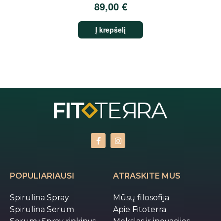
89,00
€
Į krepšelį
POPULIARIAUSI
ATRASKITE MUS
Spirulina Spray
Mūsų filosofija
Spirulina Serum
Apie Fitoterra