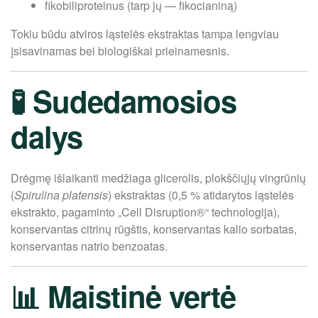
fikobiliproteinus (tarp jų — fikocianiną)
Tokiu būdu atviros ląstelės ekstraktas tampa lengviau
įsisavinamas bei biologiškai prieinamesnis.
🧪 Sudedamosios
dalys
Drėgmę išlaikanti medžiaga glicerolis, plokščiųjų vingrūnių
(
Spirulina platensis
) ekstraktas (0,5 % atidarytos ląstelės
ekstrakto, pagaminto „Cell Disruption®“ technologija),
konservantas citrinų rūgštis, konservantas kalio sorbatas,
konservantas natrio benzoatas.
📊 Maistinė vertė