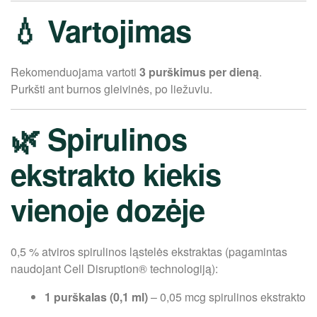
💧 Vartojimas
Rekomenduojama vartoti
3 purškimus per dieną
.
Purkšti ant burnos gleivinės, po liežuviu.
🌿 Spirulinos
ekstrakto kiekis
vienoje dozėje
0,5 % atviros spirulinos ląstelės ekstraktas (pagamintas
naudojant Cell Disruption® technologiją):
1 purškalas (0,1 ml)
– 0,05 mcg spirulinos ekstrakto