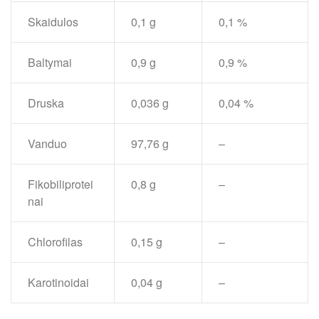
Skaidulos
0,1 g
0,1 %
Baltymai
0,9 g
0,9 %
Druska
0,036 g
0,04 %
Vanduo
97,76 g
–
Fikobiliprotei
0,8 g
–
nai
Chlorofilas
0,15 g
–
Karotinoidai
0,04 g
–