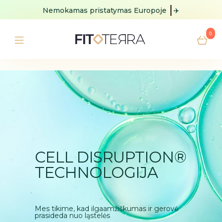
Nemokamas pristatymas
Europoje
✈️
0
CELL DISRUPTION®
TECHNOLOGIJA
Mes tikime, kad ilgaamžiškumas ir gerovė
prasideda nuo ląstelės