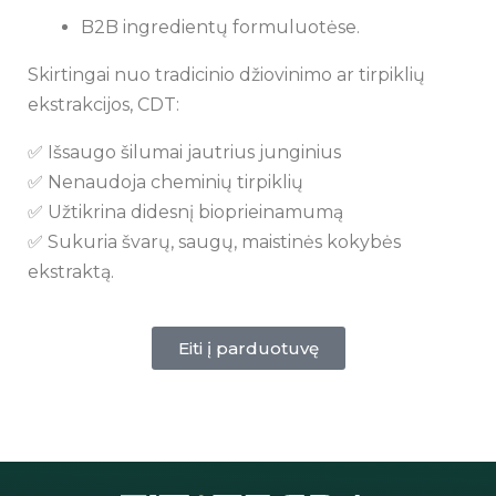
B2B ingredientų formuluotėse.
Skirtingai nuo tradicinio džiovinimo ar tirpiklių
ekstrakcijos, CDT:
✅ Išsaugo šilumai jautrius junginius
✅ Nenaudoja cheminių tirpiklių
✅ Užtikrina didesnį bioprieinamumą
✅ Sukuria švarų, saugų, maistinės kokybės
ekstraktą.
Eiti į parduotuvę