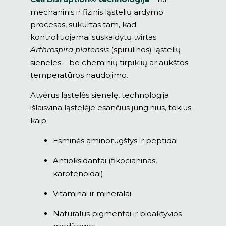
mechaninis ir fizinis ląstelių ardymo
procesas, sukurtas tam, kad
kontroliuojamai suskaidytų tvirtas
Arthrospira platensis
(spirulinos) ląstelių
sieneles – be cheminių tirpiklių ar aukštos
temperatūros naudojimo.
Atvėrus ląstelės sienelę, technologija
išlaisvina ląstelėje esančius junginius, tokius
kaip:
Esminės aminorūgštys ir peptidai
Antioksidantai (fikocianinas,
karotenoidai)
Vitaminai ir mineralai
Natūralūs pigmentai ir bioaktyvios