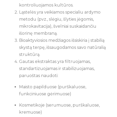
kontroliuojamos kultūros.
Ląstelės yra veikiamos specialiu ardymo
metodu (pvz., slėgiu, šlyties jėgomis,
mikrokavitacija), švelniai suskaidančiu
išorinę membraną.
Bioaktyviosios medžiagos išsiskiria į stabilią
skystą terpę, išsaugodamos savo natūralią
struktūrą.
Gautas ekstraktas yra filtruojamas,
standartizuojamas ir stabilizuojamas,
paruoštas naudoti:
Maisto papilduose (purškaluose,
funkciniuose gėrimuose)
Kosmetikoje (serumuose, purškaluose,
kremuose)