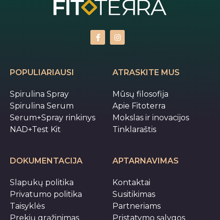
POPULIARIAUSI
ATRASKITE MUS
Spirulina Spray
Mūsų filosofija
Spirulina Serum
Apie Fitoterra
Serum+Spray rinkinys
Mokslas ir inovacijos
NAD+Test Kit
Tinklaraštis
DOKUMENTACIJA
APTARNAVIMAS
Slapukų politika
Kontaktai
Privatumo politika
Susitikimas
Taisyklės
Partneriams
Prekių grąžinimas
Pristatymo sąlygos