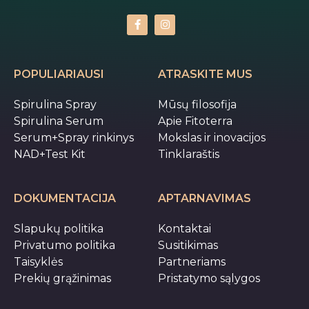
POPULIARIAUSI
ATRASKITE MUS
Spirulina Spray
Mūsų filosofija
Spirulina Serum
Apie Fitoterra
Serum+Spray rinkinys
Mokslas ir inovacijos
NAD+Test Kit
Tinklaraštis
DOKUMENTACIJA
APTARNAVIMAS
Slapukų politika
Kontaktai
Privatumo politika
Susitikimas
Taisyklės
Partneriams
Prekių grąžinimas
Pristatymo sąlygos