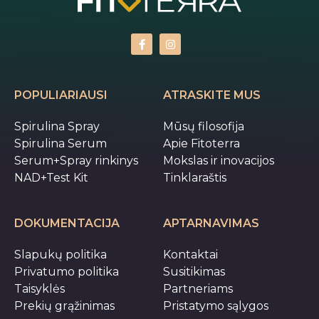
POPULIARIAUSI
ATRASKITE MUS
Spirulina Spray
Mūsų filosofija
Spirulina Serum
Apie Fitoterra
Serum+Spray rinkinys
Mokslas ir inovacijos
NAD+Test Kit
Tinklaraštis
DOKUMENTACIJA
APTARNAVIMAS
Slapukų politika
Kontaktai
Privatumo politika
Susitikimas
Taisyklės
Partneriams
Prekių grąžinimas
Pristatymo sąlygos