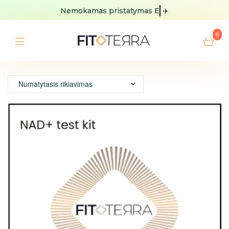
Nemokamas pristatymas
Europoje
✈️
0