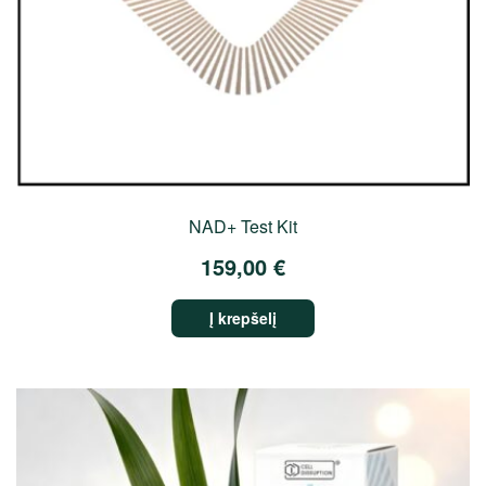
NAD+ Test Kit
159,00
€
Į krepšelį